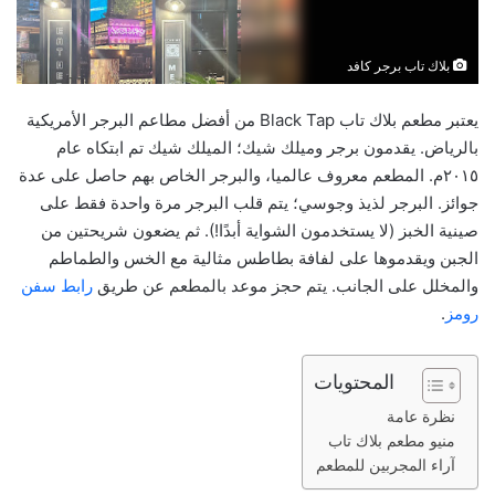
بلاك تاب برجر كافد
يعتبر مطعم بلاك تاب Black Tap من أفضل مطاعم البرجر الأمريكية
بالرياض. يقدمون برجر وميلك شيك؛ الميلك شيك تم ابتكاه عام
٢٠١٥م. المطعم معروف عالميا، والبرجر الخاص بهم حاصل على عدة
جوائز. البرجر لذيذ وجوسي؛ يتم قلب البرجر مرة واحدة فقط على
صينية الخبز (لا يستخدمون الشواية أبدًا!). ثم يضعون شريحتين من
الجبن ويقدموها على لفافة بطاطس مثالية مع الخس والطماطم
والمخلل على الجانب. يتم حجز موعد بالمطعم عن طريق
رابط سفن
رومز
.
المحتويات
نظرة عامة
منيو مطعم بلاك تاب
آراء المجربين للمطعم