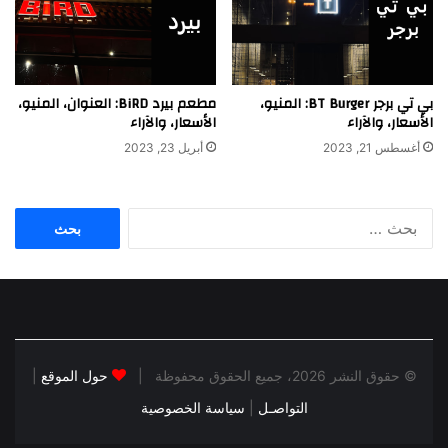
بي تي برجر BT Burger: المنيو،
مطعم بيرد BiRD: العنوان، المنيو،
الأسعار، والآراء
الأسعار، والآراء
أغسطس 21, 2023
أبريل 23, 2023
البحث
عن:
© حقوق النشر 2026، جميع الحقوق محفوظة |
حول الموقع
|
التواصـل
|
سياسة الخصوصية