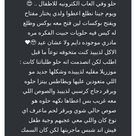
حلو وفي العاب الكترونيه للاطفال .. 😍
ويوم جينا نطلع اعطوا ولدي يختار مفتاح
ويفتح بوكسات لين فتح معه بوكس وطلع
له كيس فيه حلويات حبيت الفكره مره
مادري موجوده دايم ولا عشان عيد 🥹♥️
الاكل لذيييذ كنت متخوفه نوعاً ما قبل
اطلب لكن انصدمت انه حلو طلباتنا كانت :
موزريلا مقليه لذيييذه وشكلها جديد مو
اللي متعودين عليها وبطاطس بيتزا حلوه
وبرقر دجاج كرسبي لذيييذ والصوص اللي
معه غريب بس اعطاها نكهه حلوه هو
صوص حالي شوي وبرقر لحم ماعرف اي
نوع كان واللي معي عجبهم وجبة طفل
فيش اند شبس ماجربتها لكن كان السمك