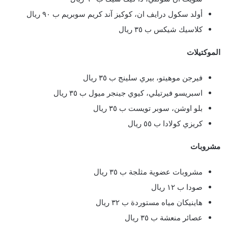
أولد سكول درايف ان، كوكيز آند كريم سوبريم ب ٩٠ ريال
كلاسيك شيكس ب ٣٥ ريال
الموكتيلات
فيرجن موهيتو، بيري سلينج ب ٣٥ ريال
اسبريسو فيرتيلي، كيوي جينجر ميول ب ٣٥ ريال
بلو اوشن، سوبر تويست ب ٣٥ ريال
كريزي كولادا ب ٥٥ ريال
مشروبات
مشروبات عضوية مثلجة ب ٣٥ ريال
صودا ب ١٢ ريال
هاينيكان مياه مستوردة ب ٣٢ ريال
عصائر منعشة ب ٣٥ ريال