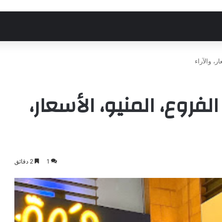
عم سي سيز CC’s: الفروع، المنيو، الأسعار،
1
2 دقائق