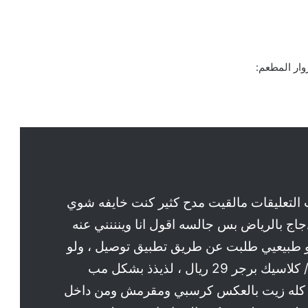
وار المطعم:
لتعليقات مالقيت مدح كثير كنت خايفه شوي
ج بالرياض بس جالسه اقول انا وينننني عنه
و طبيعيي طلبت عن طريق تطبيق توصيل ، ولو
انه بعيد شوي الا انه وصلني حار الطلبات / كلاسيك برجر 29 ريال ، لذيذذ بشكل مب
و كله زيت بالعكس كرسبي ومقرمش ومن داخل