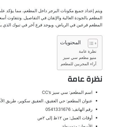
ويتم إعداد جميع مكونات البرجر داخل المطعم، مما يؤكد على
المطعم بالجودة العالية والإتقان في التفاصيل. وتتفاوت أ
المطعم فرعين في الرياض، ويوجد فرع آخر في تبوك الذي 
المحتويات
نظرة عامة
منيو مطعم سي سيز
آراء المجربين للمطعم
نظرة عامة
اسم المطعم: سي سيز CC’s
عنوان المطعم: حي العقيق، العقيق سكوير، طريق الأم
رقم الهاتف: 0541331676
أوقات العمل: من ١٢ظ إلى ٢ص
الأسعار: متوسطة