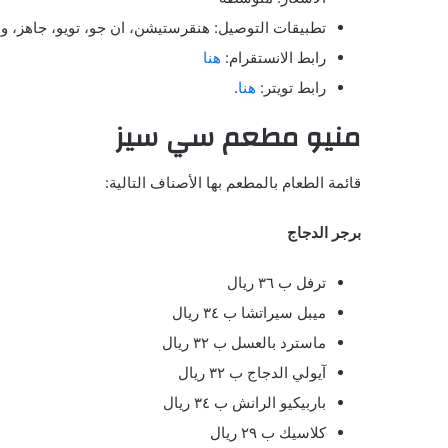
تطبيقات التوصيل: هنقرستيشن، ان جو، تويو، جاهز، وذ
رابط الانستقرام:
هنا
رابط تويتر:
هنا
.
منيو مطعم سي سيز
قائمة الطعام بالمطعم بها الأصناف التالية:
برجر الدجاج
ترفل ب ٣٦ ريال
ميبل سيراتشا ب ٣٤ ريال
ماسترد بالعسل ب ٣٢ ريال
آيولي الدجاج ب ٣٢ ريال
باربيكيو الرانش ب ٣٤ ريال
كلاسيك ب ٢٩ ريال