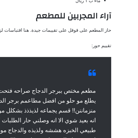
ماء ب ١ ريال
آراء المجربين للمطعم
حاز المطعم على قوقل على تقييمات جيدة. هنا اقتباسات لز
تقييم حور:
مطعم مختص ببرجر الدجاج صراحه فتحت ا
يطلع مو حلو من افضل مطاعمم برجر الدجا
منزماننن!! قسم يجماعه لذيذذذ بشكلل م
طبيعي الخبزه هششه ولذيذه والدجاج م