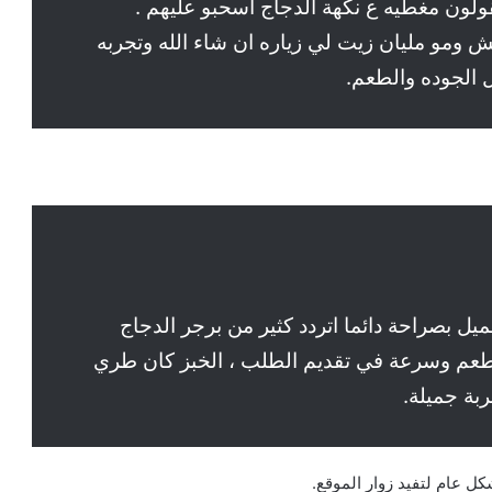
قولون مغطيه ع نكهة الدجاج اسحبو عليهم .
 بعد ومقرمش ومو مليان زيت لي زياره ان شاء الله وتجربه
ل الجوده والطعم.
يل بصراحة دائما اتردد كثير من برجر الدجاج
طعم وسرعة في تقديم الطلب ، الخبز كان طري
بة جميلة.
ل عام لتفيد زوار الموقع.