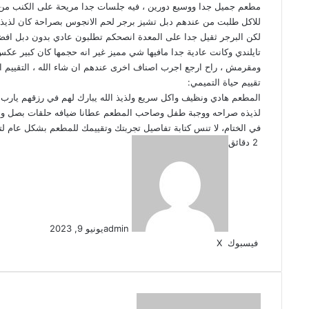
مطعم جميل جدا ووسيع دورين ، فيه جلسات جدا مريحة على الكنب من ز
للاكل طلبت من عندهم دبل تشيز برجر لحم الانجوس بصراحة كان لذيذ ج
لكن البرجر ثقيل جدا على المعدة انصحكم تطلبون عادي بدون دبل ا
تايلندي وكانت عادية جدا مافيها شي مميز غير انه حجمها كان كبير عك
ومقرمش ، راح ارجع اجرب اصناف اخرى عندهم ان شاء الله ، التقييم النهائي 
تقييم حياة التميمي:
المطعم هادي ونظيف واكل سريع ولذيذ الله يبارك لهم في رزقهم يارب ل
لذيذه صراحه ووجبة طفل وصاحب المطعم عطانا ضيافه حلقات بصل 
في الختام، لا تنس كتابة تفاصيل تجربتك وتقييمك للمطعم بشكل عام لتف
2 دقائق
admin
يونيو 9, 2023
لينكدإن
طباعة
واتساب
تيلقرام
بينتيريست
مشاركة
فيسبوك
‫X
عبر
البريد