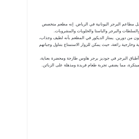
وس Goody’s Burger House واحدًا من أفضل مطاعم البرجر اليونانية في الرياض. إنه مطعم متخصص
السلطات والبرجر والباستا والحلويات والمشروبات.
مكون من دورين. يمتاز الديكور في المطعم بأنه لطيف وجذاب،
وخارجية رائعة، حيث يمكن للزوار الاستمتاع بتناول وجباتهم
ر أطباق البرجر في جوديز برجر هاوس طازجة ومحضرة بعناية،
مبتكرة، مما يضفي تجربة طعام فريدة ومذهلة على الزبائن.