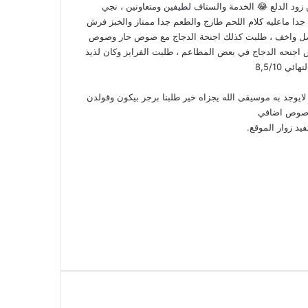
ود الدلع 😂 الخدمة والستاف لطيفين ومتعاونين ، نجي
دا ماعليه كلام اللحم طازج والطعم جدا ممتاز والخبز فرش
فضل واخف ، طلبت كذلك اجنحة الدجاج مع صوص حار وصوص
س اجنحه الدجاج في بعض المطاعم ، طلبت الفرايز وكان لذيذ
8,5/10
ايوجد به موسيقى الله يجزاه خير طلبنا برجر بيكون وقولدن
وصوص اضافي
يد زوار الموقع.