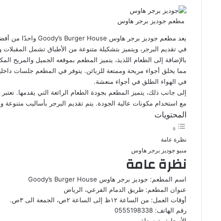
مطعم جوديز برجر هاوس
يعد مطعم جوديز برجر ها
في تقديم البرجر، ويتميز بتشكيلة متنوعة من الأطباق تشمل المقبلات و
بالإضافة إلى الطعام اللذيذ، يتميز المطعم بموقعه الجميل والمريح ال
مما يخلق أجواء مريحة وممتعة للزبائن. يتوفر في المطعم جلسات داخلية 
في الهواء الطلق في أجواء منعشة.
إلى جانب ذلك، يتميز المطعم بجودة الطعام الرائعة التي يقدمها. تعتب
مع استخدام مكونات عالية الجودة. يتم تقديم البرجر بأساليب متنوعة و
المحتويات
نظرة عامة
منيو جوديز برجر هاوس
نظرة عامة
اسم المطعم: جوديز برجر هاوس Goody’s Burger House
عنوان المطعم: طريق الدمام الفرعي، الرياض
أوقات العمل: من الساعة ١٢ظ إلى الساعة ٢ص، الجمعة الى ٣ص.
رقم الهاتف: 0555198338
الأسعار: متوسطة