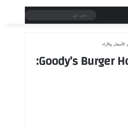
بحث
عن
جوديز برجر هاوس Goody’s Burger House: