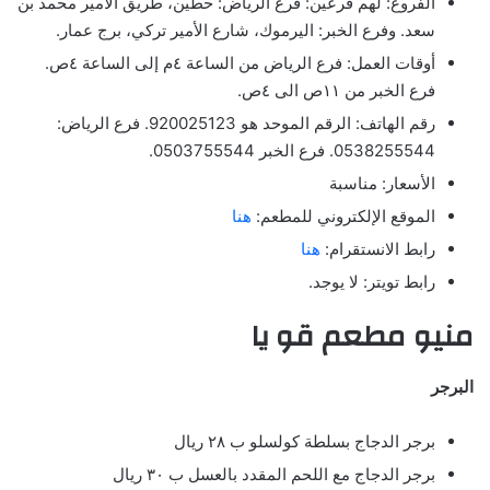
الفروع: لهم فرعين: فرع الرياض: حطين، طريق الأمير محمد بن
سعد. وفرع الخبر: اليرموك، شارع الأمير تركي، برج عمار.
أوقات العمل: فرع الرياض من الساعة ٤م إلى الساعة ٤ص.
فرع الخبر من ١١ص الى ٤ص.
رقم الهاتف: الرقم الموحد هو 920025123. فرع الرياض:
0538255544. فرع الخبر 0503755544.
الأسعار: مناسبة
الموقع الإلكتروني للمطعم:
هنا
رابط الانستقرام:
هنا
رابط تويتر: لا يوجد.
منيو مطعم قو يا
البرجر
برجر الدجاج بسلطة كولسلو ب ٢٨ ريال
برجر الدجاج مع اللحم المقدد بالعسل ب ٣٠ ريال