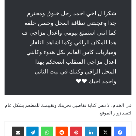
شكرا ل اخي احمد رجل خلوق ومحترم
جدا وعجبتني نظافة المحل وحسن خلقه
كما انني استمتع بيومي واعدل مزاجي ف
هذا المكان الراقي وكما اشاهد التلفاز
ومباريات كاس العالم بكل هدوء وكانني
اعدل مزاجي المتقلب انصحكم بهذا
المحل الراقي وكننك في بيت الثاني
واحمد اخيك ♥️♥️
في الختام، لا تنس كتابة تفاصيل تجربتك وتقييمك للمطعم بشكل عام
لتفيد زوار الموقع.
لينكدإن
بينتيريست
واتساب
تيلقرام
مشاركة عبر البريد