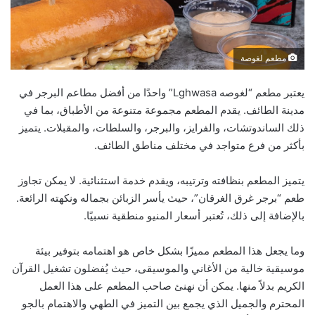
مطعم لغوصة
يعتبر مطعم “لغوصه Lghwasa” واحدًا من أفضل مطاعم البرجر في
مدينة الطائف. يقدم المطعم مجموعة متنوعة من الأطباق، بما في
ذلك الساندوتشات، والفرايز، والبرجر، والسلطات، والمقبلات. يتميز
بأكثر من فرع متواجد في مختلف مناطق الطائف.
يتميز المطعم بنظافته وترتيبه، ويقدم خدمة استثنائية. لا يمكن تجاوز
طعم “برجر غرق الغرقان”، حيث يأسر الزبائن بجماله ونكهته الرائعة.
بالإضافة إلى ذلك، تُعتبر أسعار المنيو منطقية نسبيًا.
وما يجعل هذا المطعم مميزًا بشكل خاص هو اهتمامه بتوفير بيئة
موسيقية خالية من الأغاني والموسيقى، حيث يُفضلون تشغيل القرآن
الكريم بدلاً منها. يمكن أن نهنئ صاحب المطعم على هذا العمل
المحترم والجميل الذي يجمع بين التميز في الطهي والاهتمام بالجو