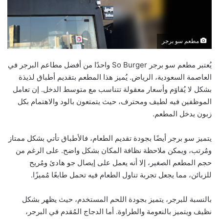
مطعم سو برجر
يُعتبر مطعم سو برجر So Burger واحدًا من أفضل مطاعم البرجر في
العاصمة السعودية، الرياض. يُميز هذا المطعم بتقديم أطباق لذيذة
بشكل لا يُقاوَم وأسعار معقولة تتناسب مع متوسط الدخل. إن تعامل
الموظفين فيه لطيف ومحترف، حيث يتمتعون بالود والاهتمام بكل
زبون يدخل المطعم.
يتميز سو برجر أيضًا بجودة تقديم الطعام، فالأطباق تأتي بشكل ممتاز
ومُرتب، ويمكن ملاحظة نظافة المكان بشكل واضح. على الرغم من
حجم المطعم الصغير، إلا أنه يعمل على إيصال جو هادئ ومُريح
للزبائن، مما يجعل تجربة تناول الطعام فيه تحمل طابعًا مُميزًا.
بالنسبة للبرجر، يتميز بجودة اللحم المستخدم، حيث يظهر بشكل
نظيف ويتميز بالنعومة والطراوة. أما الدجاج المُقدم في البرجر،