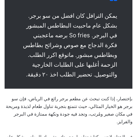
يمكن الترافل كان افضل من سو برجر.
بشكل عام ماحبيت البطاطس المبشور
في البرجر. So fries برضه ماعجبني
فكرة الدجاج مع صوص وشرائح بطاطس
وبطاطس مبشور. ماتوقع اكرر الطلب.
الزحمة أغلبها على الطلبات الخارجية
والتوصيل. تحضير الطلب اخذ ٢٠ دقيقة.
بإختصار، إذا كنت تبحث عن مطعم برجر رائع في الرياض، فإن سو
برجر هو الخيار المثالي، حيث تتمتع بتجربة تناول طعام لذيذة ومريحة
في مكان صغير ومُرتب، وتجد فيه جودة ونكهة ممتازة في البرجر
والفرايز.
في الختام لا تنس كتابة تفاصيل تجربتك وتقييمك للمطعم بشكل عام