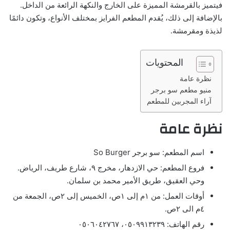
فيتميز بالقرمشة المميزة على الخارج والنكهة الرائعة من الداخل.
بالإضافة إلى ذلك، يُقدم المطعم الفرايز بمختلف الأنواع، وتكون دائمًا
لذيذة ومقرمشة.
المحتويات
نظرة عامة
منيو مطعم سو برجر
آراء المجربين للمطعم
نظرة عامة
اسم المطعم: سو برجر So Burger
فروع المطعم: حي الازدهار، مخرج ٩، شارع طريف، الرياض.
وحي العقيق، طريق الأمير محمد بن سلمان.
أوقات العمل: من ١م إلى ١ص، الخميس إلى ٢ص، الجمعة من
٤م الى ٢ص.
رقم الهاتف: ٠٥٠٩٩١٣٢٣٩، ٠٥٠٦٠٤٢٧٦٧