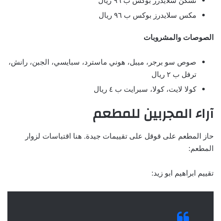
تشكن سلايدرز بوكس ب ٩٦ ريال
مكس سلايدرز بوكس ب ٩٦ ريال
الصوصات والمشروبات
صوص سو برجر، ميبل، هوني ماسترد، سبايسي، الجبن، رانش،
ترفل ب ٢ ريال
كولا لايت، كولا، سبرايت ب ٤ ريال
آراء المجربين للمطعم
حاز المطعم على قوقل على تقييمات جيدة. هنا اقتباسات لزوار
المطعم:
تقييم ابراهيم ابو زيد: