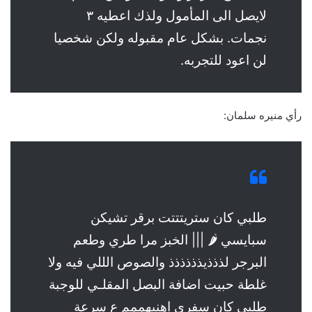
لايصل الى المأمول ولذك اعطيه ٣
نجمات. بشكل عام مقبوله ولكن شخصيا
لن اعود للتجربه.
رأي منيره سلمان:
طلبي كان ستريتتتت برقر تشيكن
سبايسي 🌶 ||| الخبز مرا طري وطعم
البرجر لذذذيذذذذذذ والصوص الللي فيه ولا
غلطة حبيت اضافة البصل المقلـي للوجبة
طلبي كان سفري اهنيهممم ع سرعة