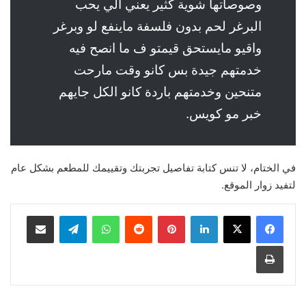
وصوصاتها شوية كثير يعني الي يحب
البرغر لحم بدون فلسفة ماينفع لو وبرغر
واقيو مايستحق قيمتو ف ما انصح فيه
خدمتهم جيدة بس كانو وقت مارحت
متنحين وخدمتهم باردة كانو الكل جايهم
خبر مو كويس.
في الختام، لا تنس كتابة تفاصيل تجربتك وتقييمك للمطعم بشكل عام
لتفيد زوار الموقع.
لينكدإن
بينتيريست
واتساب
تيلقرام
مشاركة عبر البريد
طباعة