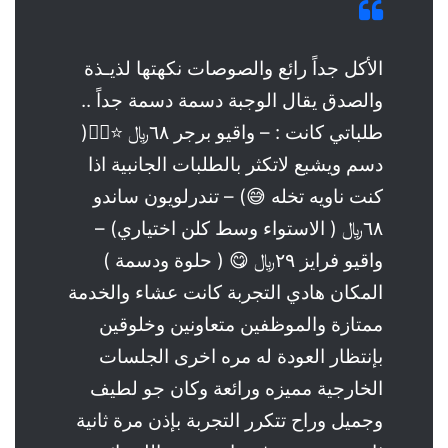
الأكل جداً رائع والصوصات نكهتها لذيـذة
والصدق يقال الوجبة دسمة دسمة جداً ..
طلباتي كانت : – واقيو برجر ٦٨﷼ ⭐️👌🏻(
دسم ويشبع لاتكثر بالطلبات الجانبية اذا
كنت ناويه تخله 😅) – تندرلويون ساندو
٦٨﷼ ( الاستواء وسط كلن اختياري) –
واقيو فرايز ٢٩﷼ 😋 ( حلوة ودسمة )
المكان هادي التجربة كانت عشاء والخدمة
ممتازة والموظفين متعاونين وخلوقين
بإنتظار العودة له مره اخرى الجلسات
الخارجية مميزه ورائعة وكان جو لطيف
وجميل وراح تتكرر التجربة بإذن مرة ثانية