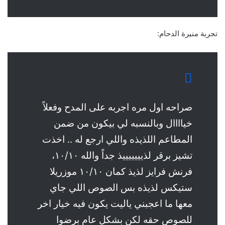
تجربة منيرة الدحام:
صراحه اول مره اجربه على المدح وفعلاً
خياااال وبالنسبه لي بيكون من ضمن
المطاعم اللذيذه واللي ارجع له .. اخذت
تشيز برقر لذيييييييذ جداً والله ١٠/١٠،
فرنش فرايز لذيذ كمان ١٠/١٠ موزريلا
ستيكس لذيذه بس الصوص اللي جاي
معها ما اعجبني ياليت يكون فيه خيار اخر
للصوص حقه لكن بشكل عام برضوا