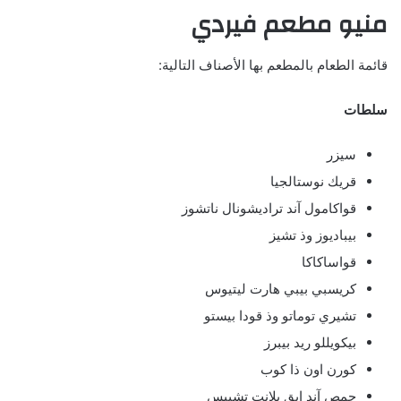
منيو مطعم فيردي
قائمة الطعام بالمطعم بها الأصناف التالية:
سلطات
سيزر
قريك نوستالجيا
قواكامول آند تراديشونال ناتشوز
بيباديوز وذ تشيز
قواساكاكا
كريسبي بيبي هارت ليتيوس
تشيري توماتو وذ قودا بيستو
بيكويللو ريد بيبرز
كورن اون ذا كوب
حمص آند ايق بلانت تشيبس