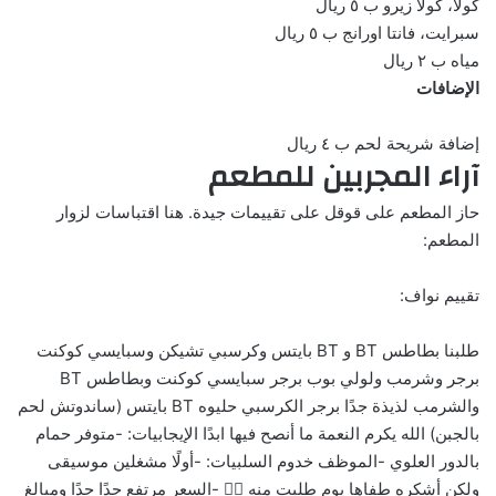
كولا، كولا زيرو ب ٥ ريال
سبرايت، فانتا اورانج ب ٥ ريال
مياه ب ٢ ريال
الإضافات
إضافة شريحة لحم ب ٤ ريال
آراء المجربين للمطعم
حاز المطعم على قوقل على تقييمات جيدة. هنا اقتباسات لزوار
المطعم:
تقييم نواف:
طلبنا بطاطس BT و BT بايتس وكرسبي تشيكن وسبايسي كوكنت
برجر وشرمب ولولي بوب برجر سبايسي كوكنت وبطاطس BT
والشرمب لذيذة جدًا برجر الكرسبي حليوه ‏BT بايتس (ساندوتش لحم
بالجبن) الله يكرم النعمة ما أنصح فيها ابدًا الإيجابيات: -متوفر حمام
بالدور العلوي -الموظف خدوم السلبيات: -أولًا مشغلين موسيقى
ولكن أشكره طفاها يوم طلبت منه 👍🏻 -السعر مرتفع جدًا جدًا ومبالغ