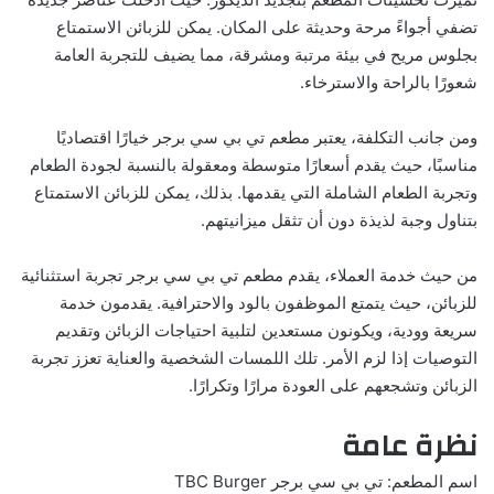
تضفي أجواءً مرحة وحديثة على المكان. يمكن للزبائن الاستمتاع
بجلوس مريح في بيئة مرتبة ومشرقة، مما يضيف للتجربة العامة
شعورًا بالراحة والاسترخاء.
ومن جانب التكلفة، يعتبر مطعم تي بي سي برجر خيارًا اقتصاديًا
مناسبًا، حيث يقدم أسعارًا متوسطة ومعقولة بالنسبة لجودة الطعام
وتجربة الطعام الشاملة التي يقدمها. بذلك، يمكن للزبائن الاستمتاع
بتناول وجبة لذيذة دون أن تثقل ميزانيتهم.
من حيث خدمة العملاء، يقدم مطعم تي بي سي برجر تجربة استثنائية
للزبائن، حيث يتمتع الموظفون بالود والاحترافية. يقدمون خدمة
سريعة وودية، ويكونون مستعدين لتلبية احتياجات الزبائن وتقديم
التوصيات إذا لزم الأمر. تلك اللمسات الشخصية والعناية تعزز تجربة
الزبائن وتشجعهم على العودة مرارًا وتكرارًا.
نظرة عامة
اسم المطعم: تي بي سي برجر TBC Burger