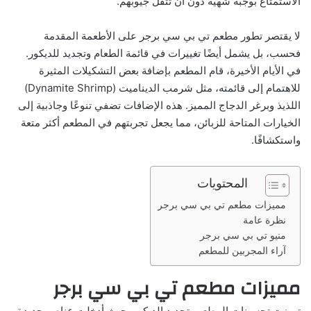
الاستمتاع بوجبة شهية دون أن تثقل جيوبهم.
لا يقتصر تطور مطعم تي بي سي برجر على الأطعمة المقدمة
فحسب، بل يشمل أيضًا تغييرات في قائمة الطعام وتجديد للديكور.
في الأيام الأخيرة، قام المطعم بإضافة بعض التشكيلات المثيرة
للاهتمام إلى قائمته، مثل شرمب الديناميت (Dynamite Shrimp)
اللذيذ وبرغر الدجاج المميز. هذه الإضافات تضفي تنوعًا وجاذبية إلى
الخيارات المتاحة للزبائن، مما يجعل تجربتهم في المطعم أكثر متعة
واستكشافًا.
المحتويات
مميزات مطعم تي بي سي برجر
نظرة عامة
منيو تي بي سي برجر
آراء المجربين للمطعم
مميزات مطعم تي بي سي برجر
تميزت تحسينات المطعم بتجديد الديكور. حيث أدخلت عناصر جديدة