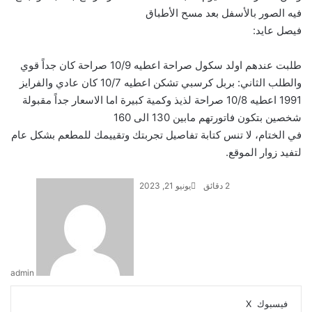
فيه الصور بالأسفل بعد مسح الأطباق
فيصل عايد:
طلبت عندهم اولد سكول صراحة اعطيه 10/9 صراحة كان جداً قوي
والطلب الثاني: بربل كرسبي تشكن اعطيه 10/7 كان عادي والفرايز
1991 اعطيه 10/8 صراحة لذيذ وكمية كبيرة اما الاسعار جداً مقبولة
شخصين بتكون فاتورتهم مابين 130 الى 160
في الختام، لا تنس كتابة تفاصيل تجربتك وتقييمك للمطعم بشكل عام
لتفيد زوار الموقع.
2 دقائق
يونيو 21, 2023
admin
لينكدإن
طباعة
واتساب
تيلقرام
بينتيريست
مشاركة
فيسبوك
‫X