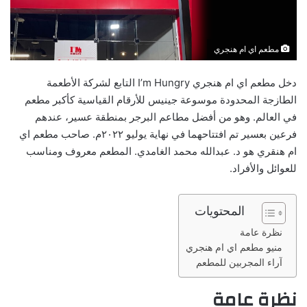
مطعم اي ام هنجري
دخل مطعم اي ام هنجري I’m Hungry التابع لشركة الأطعمة
الطازجة المحدودة موسوعة جينيس للأرقام القياسية كأكبر مطعم
في العالم. وهو من أفضل مطاعم البرجر بمنطقة عسير، عندهم
فرعين بعسير تم افتتاحهما في نهاية يوليو ٢٠٢٢م. صاحب مطعم اي
ام هنقري هو د. عبدالله محمد الغامدي. المطعم معروف ومناسب
للعوائل والأفراد.
المحتويات
نظرة عامة
منيو مطعم اي ام هنجري
آراء المجربين للمطعم
نظرة عامة