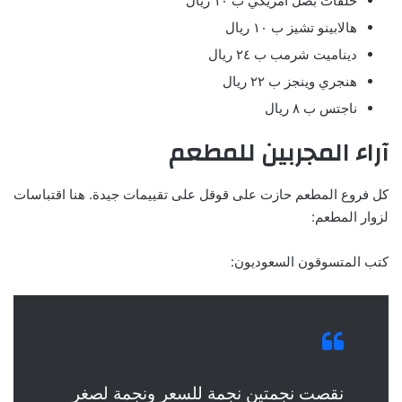
حلقات بصل أمريكي ب ١٠ ريال
هالابينو تشيز ب ١٠ ريال
ديناميت شرمب ب ٢٤ ريال
هنجري وينجز ب ٢٢ ريال
ناجتس ب ٨ ريال
آراء المجربين للمطعم
كل فروع المطعم حازت على قوقل على تقييمات جيدة. هنا اقتباسات
لزوار المطعم:
كتب المتسوقون السعوديون:
نقصت نجمتين نجمة للسعر ونجمة لصغر