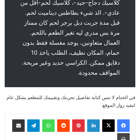
كلاسيك دجاج-جيد-، كلاسيك لحم-اقل من
عادي-. الذ شيء بطاطس ديناميت لحم.
قبل مدة جربت دبل برجر لحم كان ممتاز
مرة بس مدري ليه تغير الطعم باللحم.
العمال متعاونين، يوجد مغسلة فقط بدون
حمام، المكان نظيف، الطلب ياخذ 10
دقايق ممكن. الكراسي حديد وغير مريحة.
المواقف محدودة.
في الختام لا تنس كتابة تفاصيل تجربتك وتقييمك للمطعم بشكل عام
لتفيد زوار الموقع.
لينكدإن
بينتيريست
واتساب
تيلقرام
مشاركة عبر البريد
طباعة