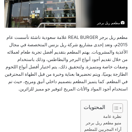
مطعم ريل برجر
مطعم ريل برجر REAL BURGER علامة سعودية ناشئة تأسست عام
2015م، وتعد إحدى مشاريع شركة ريل بزنس المتخصصة في مجال
الأغذية والمشروبات. يهتم المطعم بتقديم أفضل تجربة طعام لعملائه
من خلال تقديم أجود أنواع البرجر والبطاطس، وذلك باستخدام
وصفات خاصة ومتميزة. ولتحقيق ذلك، يتم اختيار أفضل أنواع اللحوم
الطازجة يوميًا، ويتم تحضيرها بعناية وخبرة من قبل الطهاة المحترفين
في المطعم. كما يتميز المطعم بتصميم داخلي أنيق ومريح، حيث تم
استخدام أجود المواد والأثاث المريح لتوفير جو مميز للزائرين.
المحتويات
نظرة عامة
منيو مطعم ريل برجر
آراء المجربين للمطعم