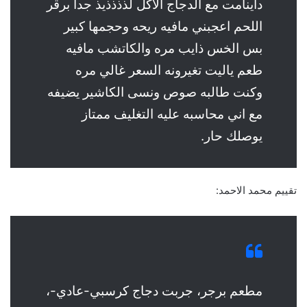
داينامت مع الدجاج الاكل لذذذذيذ جدا برقر
اللحم اعجبني مافيه ريحه وحجمها كبير
بس الخس ذايب مره والكاتشب مافيه
طعم ياليت تغيرونه السعر غالي مره
وكنت طالبه صوص ونسى الكاشير يضيفه
مع اني محاسبه عليه التغليف ممتاز
يوصلك حار.
تقييم محمد الاحمد:
مطعم برجر، جربت دجاج كرسبي-عادي-،