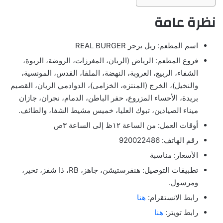
نظرة عامة
اسم المطعم: ريل برجر REAL BURGER
فروع المطعم: الرياض (الريان، المغرزات، الروضة، الربوة،
الشفاء، الربيع، العروبة، النهضة، الملقا، القدس، المونسية،
والنخيل)، الخرج (المنتزه، الخزامى)، الدوادمي الريان، القصيم
بريدة، الأحساء المزروع، حفر الباطن، الدمام، نجران، جازان
ميناء الصيادين، تبوك العليا، خميس مشيط الشفا، والطائف.
أوقات العمل: من الساعة ١٢ظ إلى الساعة ٣ص
رقم الهاتف: 920022486
الأسعار: مناسبة
تطبيقات التوصيل: هنقرستيشن، جاهز، RB، ذا شفز، تخير،
ومرسول.
رابط الانستقرام:
هنا
رابط تويتر:
هنا